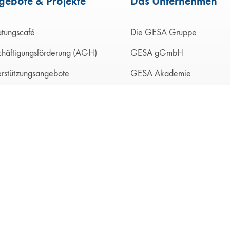
gebote & Projekte
Das Unternehmen
atungscafé
Die GESA Gruppe
chäftigungsförderung (AGH)
GESA gGmbH
rstützungsangebote
GESA Akademie
lüchtete und Zugewanderte
Grüntal gGmbH
schen mit Behinderung
Reditus gGmbH
schen unter 25
Ventura GmbH
lerinnen und Schüler
Kreislaufwirtschaft
ernehmen
Holzenergiehof Wuppertal