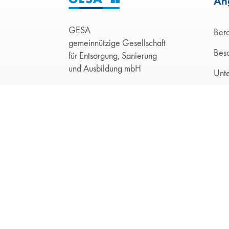
An
GESA
Ber
gemeinnützige Gesellschaft
Bes
für Entsorgung, Sanierung
und Ausbildung mbH
Unte
Hünefeldstraße 14a
Gef
42285 Wuppertal
Men
Telefon:
0202 28110-0
Men
Telefax: 0202 28110-109
E-Mail:
info@gesaonline.de
Schü
Unt
Ein Unternehmen der