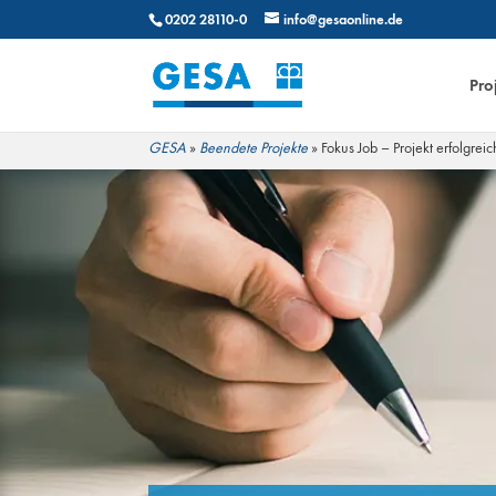
0202 28110-0
info@gesaonline.de
Pro
GESA
»
Beendete Projekte
»
Fokus Job – Projekt erfolgre