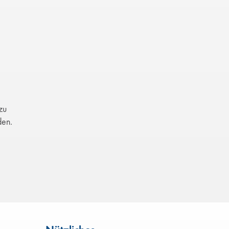
zu
den.