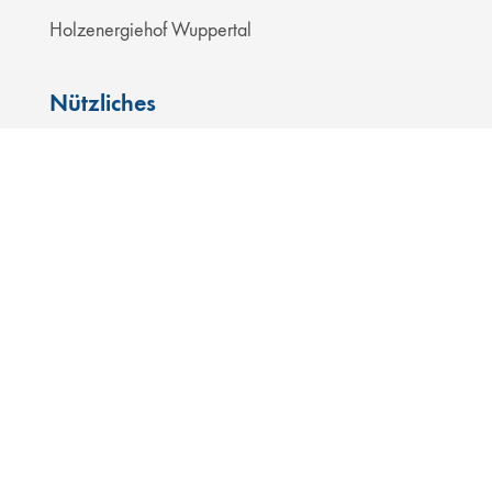
Holzenergiehof Wuppertal
Nützliches
Kontakt
Blog
Karriere
Datenschutz
Impressum
Barrierefreiheitserklärung
Ein Unternehmen der GESA Stiftung