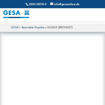
0202 28110-0
info@gesaonline.de
GESA
»
Beendete Projekte
»
SOLIDA (BEENDET)