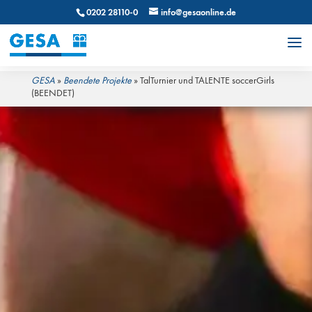
0202 28110-0
info@gesaonline.de
GESA
»
Beendete Projekte
»
TalTurnier und TALENTE soccerGirls
(BEENDET)